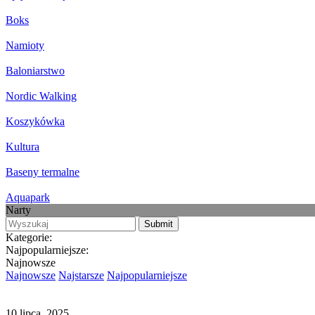
Boks
Namioty
Baloniarstwo
Nordic Walking
Koszykówka
Kultura
Baseny termalne
Aquapark
Narty
Kategorie:
Najpopularniejsze:
Najnowsze
Najnowsze
Najstarsze
Najpopularniejsze
10 lipca, 2025