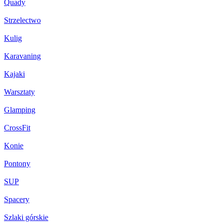
Quady
Strzelectwo
Kulig
Karavaning
Kajaki
Warsztaty
Glamping
CrossFit
Konie
Pontony
SUP
Spacery
Szlaki górskie