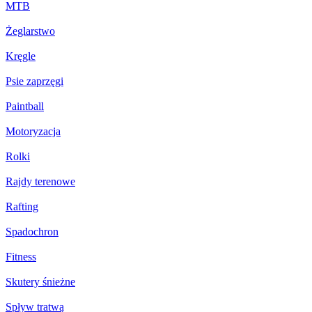
MTB
Żeglarstwo
Kręgle
Psie zaprzęgi
Paintball
Motoryzacja
Rolki
Rajdy terenowe
Rafting
Spadochron
Fitness
Skutery śnieżne
Spływ tratwą