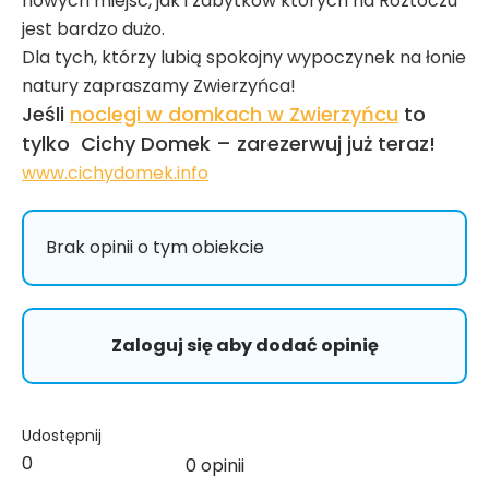
nowych miejsc, jak i zabytków których na Roztoczu
jest bardzo dużo.
Dla tych, którzy lubią spokojny wypoczynek na łonie
natury zapraszamy Zwierzyńca!
Jeśli
noclegi w domkach w Zwierzyńcu
to
tylko Cichy Domek – zarezerwuj już teraz!
www.cichydomek.info
Brak opinii o tym obiekcie
Zaloguj się aby dodać opinię
Udostępnij
0
0 opinii