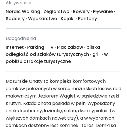
Aktywności
Nordic Walking
·
Żeglarstwo
·
Rowery
·
Pływanie
·
Spacery
·
Wędkarstwo
·
Kajaki
·
Pontony
Udogodnienia
Internet
·
Parking
·
TV
·
Plac zabaw
·
bliska
odległość od szlaków turystycznych
·
grill
·
w
pobliżu atrakcje turystyczne
Mazurskie Chaty to kompleks komfortowych
domków położonych w sercu mazurskich lasów, nad
malowniczym Jeziorem Wągiel, w sąsiedztwie rzeki
Krutyni. Każda chata posiada w pełni wyposażony
aneks kuchenny, łazienkę, salon, dwie sypialnie (w
większych domkach nawet trzy), a w wybranych
domkach dostępny jest kominek i taras. Domki są