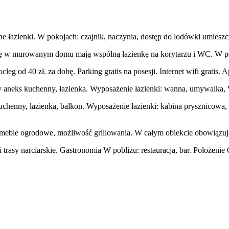
 łazienki. W pokojach: czajnik, naczynia, dostęp do lodówki umieszcz
ię w murowanym domu mają wspólną łazienkę na korytarzu i WC. W poko
leg od 40 zł. za dobę. Parking gratis na posesji. Internet wifi grati
ony aneks kuchenny, łazienka. Wyposażenie łazienki: wanna, umywalka
kuchenny, łazienka, balkon. Wyposażenie łazienki: kabina prysznicow
ód, meble ogrodowe, możliwość grillowania. W całym obiekcie obowiązu
i trasy narciarskie. Gastronomia W pobliżu: restauracja, bar. Położeni