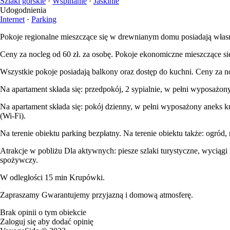
Szlaki górskie
·
Wspinanie
·
Jaskinie
Udogodnienia
Internet
·
Parking
Pokoje regionalne mieszczące się w drewnianym domu posiadają własne
Ceny za nocleg od 60 zł. za osobę. Pokoje ekonomiczne mieszczące s
Wszystkie pokoje posiadają balkony oraz dostęp do kuchni. Ceny za noc
Na apartament składa się: przedpokój, 2 sypialnie, w pełni wyposaż
Na apartament składa się: pokój dzienny, w pełni wyposażony aneks 
(Wi-Fi).
Na terenie obiektu parking bezpłatny. Na terenie obiektu także: ogr
Atrakcje w pobliżu Dla aktywnych: piesze szlaki turystyczne, wyciągi 
spożywczy.
W odległości 15 min Krupówki.
Zapraszamy Gwarantujemy przyjazną i domową atmosferę.
Brak opinii o tym obiekcie
Zaloguj się aby dodać opinię