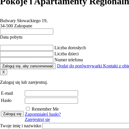
Pokoje i Apartamenty Regional
Bulwary Słowackiego 19,
34-500 Zakopane
Data pobytu
Liczba dorosłych
Liczba dzieci
Numer telefonu
Dodaj do porównywarki
Kontakt z obi
Zaloguj się, aby zarezerwować
X
Zaloguj się lub zarejestruj.
E-mail
Hasło
Remember Me
Zapomniałeś hasło?
Zarejestruj się
Twoje imię i nazwisko