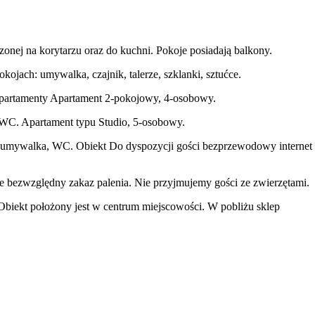
onej na korytarzu oraz do kuchni. Pokoje posiadają balkony.
jach: umywalka, czajnik, talerze, szklanki, sztućce.
s. Apartamenty Apartament 2-pokojowy, 4-osobowy.
, WC. Apartament typu Studio, 5-osobowy.
a, umywalka, WC. Obiekt Do dyspozycji gości bezprzewodowy internet
je bezwzględny zakaz palenia. Nie przyjmujemy gości ze zwierzętami.
e Obiekt położony jest w centrum miejscowości. W pobliżu sklep