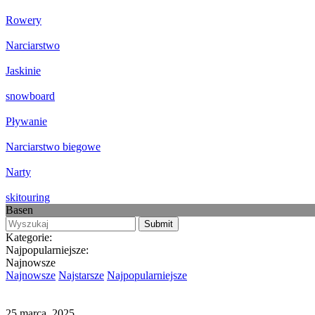
Rowery
Narciarstwo
Jaskinie
snowboard
Pływanie
Narciarstwo biegowe
Narty
skitouring
Basen
Kategorie:
Najpopularniejsze:
Najnowsze
Najnowsze
Najstarsze
Najpopularniejsze
25 marca, 2025