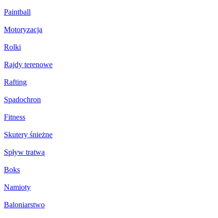
Paintball
Motoryzacja
Rolki
Rajdy terenowe
Rafting
Spadochron
Fitness
Skutery śnieżne
Spływ tratwą
Boks
Namioty
Baloniarstwo