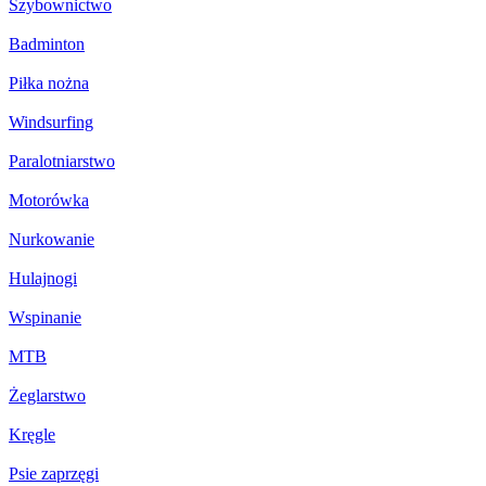
Szybownictwo
Badminton
Piłka nożna
Windsurfing
Paralotniarstwo
Motorówka
Nurkowanie
Hulajnogi
Wspinanie
MTB
Żeglarstwo
Kręgle
Psie zaprzęgi