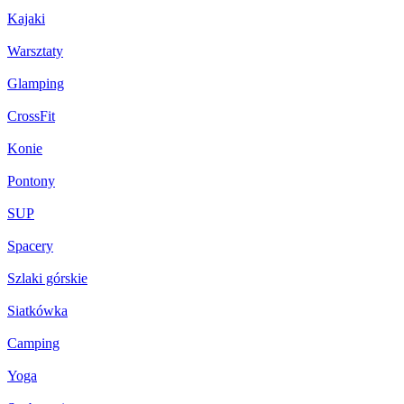
Kajaki
Warsztaty
Glamping
CrossFit
Konie
Pontony
SUP
Spacery
Szlaki górskie
Siatkówka
Camping
Yoga