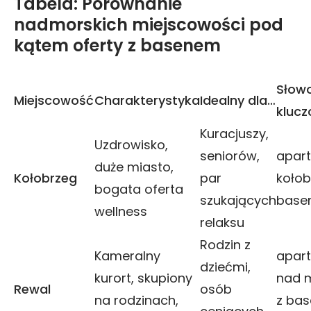
Tabela: Porównanie
nadmorskich miejscowości pod
kątem oferty z basenem
Słow
Miejscowość
Charakterystyka
Idealny dla…
kluc
Kuracjuszy,
Uzdrowisko,
seniorów,
apar
duże miasto,
Kołobrzeg
par
kołob
bogata oferta
szukających
base
wellness
relaksu
Rodzin z
Kameralny
apar
dziećmi,
kurort, skupiony
nad 
Rewal
osób
na rodzinach,
z ba