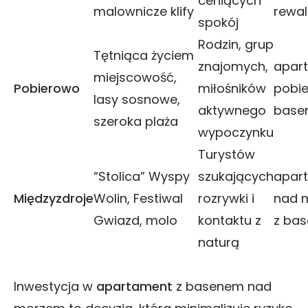
ceniących
malownicze klify
rewal
spokój
Rodzin, grup
Tętniąca życiem
znajomych,
apar
miejscowość,
Pobierowo
miłośników
pobi
lasy sosnowe,
aktywnego
base
szeroka plaża
wypoczynku
Turystów
“Stolica” Wyspy
szukających
apar
Międzyzdroje
Wolin, Festiwal
rozrywki i
nad 
Gwiazd, molo
kontaktu z
z ba
naturą
Inwestycja w
apartament
z basenem nad