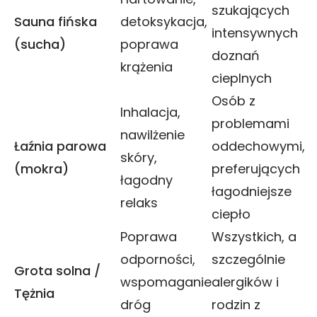
szukających
Sauna fińska
detoksykacja,
intensywnych
(sucha)
poprawa
doznań
krążenia
cieplnych
Osób z
Inhalacja,
problemami
nawilżenie
Łaźnia parowa
oddechowymi,
skóry,
(mokra)
preferujących
łagodny
łagodniejsze
relaks
ciepło
Poprawa
Wszystkich, a
odporności,
szczególnie
Grota solna /
wspomaganie
alergików i
Tężnia
dróg
rodzin z