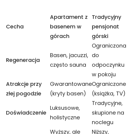
Apartament z
Tradycyjny
Cecha
basenem w
pensjonat
górach
górski
Ograniczona
Basen, jacuzzi,
do
Regeneracja
często sauna
odpoczynku
w pokoju
Atrakcje przy
Gwarantowane
Ograniczone
złej pogodzie
(kryty basen)
(książka, TV)
Tradycyjne,
Luksusowe,
Doświadczenie
skupione na
holistyczne
noclegu
Wyższy, ale
Niższy,