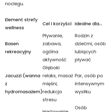
noclegu.
Element strefy
Cel i korzyści
Idealne dla…
wellness
Pływanie,
Rodzin z
Basen
zabawa,
dziećmi, osób
rekreacyjny
ogólna
lubiących
aktywność
pływać
Głęboki
Jacuzzi (wanna
relaks, masaż
Par, osób po
z
mięśni,
intensywnym
hydromasażem)
redukcja
wysiłku
stresu
Osób
Hartowanie,